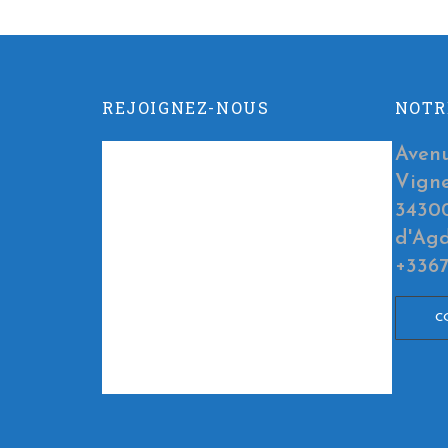
REJOIGNEZ-NOUS
NOTR
Aven
Vign
3430
d'Ag
+336
C