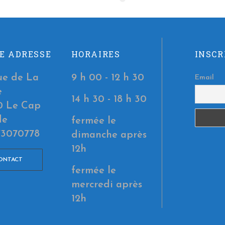
E ADRESSE
HORAIRES
INSCR
ue de La
9 h 00 - 12 h 30
Email
e
14 h 30 - 18 h 30
0 Le Cap
de
fermée le
73070778
dimanche après
12h
ONTACT
fermée le
mercredi après
12h